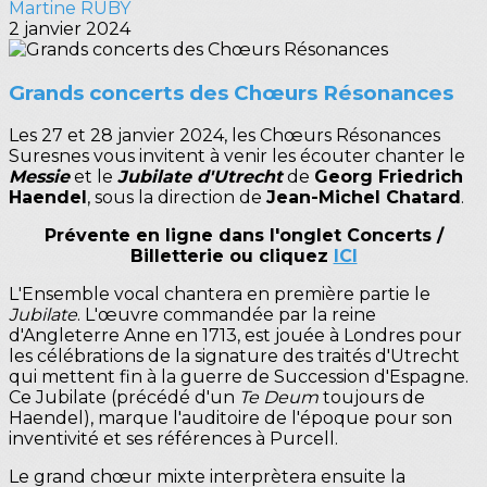
Martine RUBY
2 janvier 2024
Grands concerts des Chœurs Résonances
Les 27 et 28 janvier 2024, les Chœurs Résonances
Suresnes vous invitent à venir les écouter chanter le
Messie
et le
Jubilate d'Utrecht
de
Georg Friedrich
Haendel
, sous la direction de
Jean-Michel Chatard
.
Prévente en ligne dans l'onglet Concerts /
Billetterie ou cliquez
ICI
L'Ensemble vocal chantera en première partie le
Jubilate
. L'œuvre commandée par la reine
d'Angleterre Anne en 1713, est jouée à Londres pour
les célébrations de la signature des traités d'Utrecht
qui mettent fin à la guerre de Succession d'Espagne.
Ce Jubilate (précédé d'un
Te Deum
toujours de
Haendel), marque l'auditoire de l'époque pour son
inventivité et ses références à Purcell.
Le grand chœur mixte interprètera ensuite la