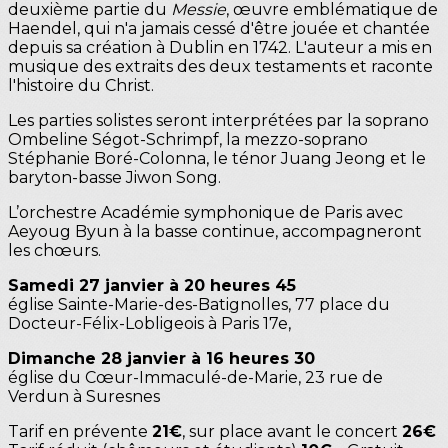
deuxième partie du
Messie
, œuvre emblématique de
Haendel, qui n'a jamais cessé d'être jouée et chantée
depuis sa création à Dublin en 1742. L'auteur a mis en
musique des extraits des deux testaments et raconte
l'histoire du Christ.
Les parties solistes seront interprétées par la soprano
Ombeline Ségot-Schrimpf, la mezzo-soprano
Stéphanie Boré-Colonna, le ténor Juang Jeong et le
baryton-basse Jiwon Song.
L’orchestre Académie symphonique de Paris avec
Aeyoug Byun à la basse continue, accompagneront
les chœurs.
Samedi 27 janvier à 20 heures 45
église Sainte-Marie-des-Batignolles, 77 place du
Docteur-Félix-Lobligeois à Paris 17e,
Dimanche 28 janvier à 16 heures 30
église du Cœur-Immaculé-de-Marie, 23 rue de
Verdun à Suresnes
Tarif en prévente
21€
, sur place avant le concert
26€