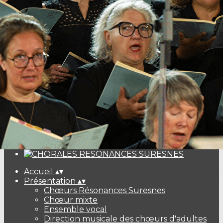
Exporter les lignes sélectionnées
Exporter toutes les colonnes
Exporter uniquement les colonnes affichées
Menu
<
>
Les concerts
Billeterie Haydn Galuppi Mozart
Ajoutez un logo, un bouton, des réseaux sociaux
Cliquez pour éditer
Accueil
▴
▾
Présentation
▴
▾
Chœurs Résonances Suresnes
Chœur mixte
Ensemble vocal
Direction musicale des chœurs d'adultes