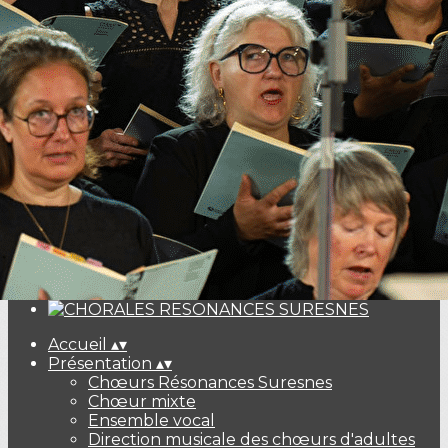
Exporter les lignes sélectionnées
Exporter toutes les colonnes
Exporter uniquement les colonnes affichées
Menu
<
>
Descriptif et tarifs
Inscriptions
Ajoutez un logo, un bouton, des réseaux sociaux
Cliquez pour éditer
Accueil
▴
▾
Présentation
▴
▾
Chœurs Résonances Suresnes
Chœur mixte
Ensemble vocal
Direction musicale des chœurs d'adultes