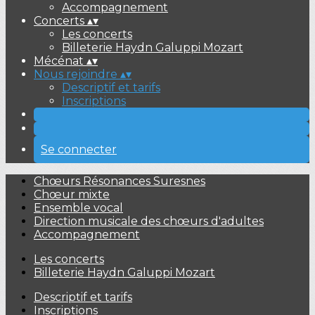
Accompagnement
Concerts
▴
▾
Les concerts
Billeterie Haydn Galuppi Mozart
Mécénat
▴
▾
Nous rejoindre
▴
▾
Descriptif et tarifs
Inscriptions
Se connecter
Chœurs Résonances Suresnes
Chœur mixte
Ensemble vocal
Direction musicale des chœurs d'adultes
Accompagnement
Les concerts
Billeterie Haydn Galuppi Mozart
Descriptif et tarifs
Inscriptions