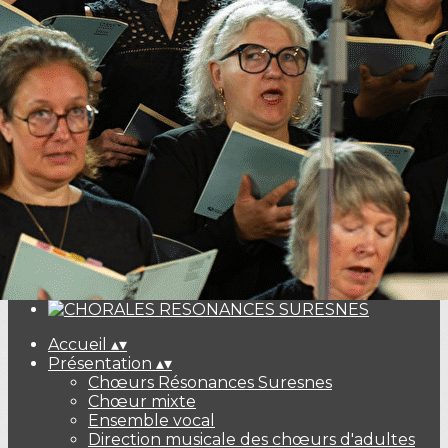
Exporter les lignes sélectionnées
Exporter toutes les colonnes
Exporter uniquement les colonnes affichées
Menu
<
>
Les concerts
Billeterie Haydn Galuppi Mozart
Ajoutez un logo, un bouton, des réseaux sociaux
Cliquez pour éditer
Accueil
▴
▾
Présentation
▴
▾
Chœurs Résonances Suresnes
Chœur mixte
Ensemble vocal
Direction musicale des chœurs d'adultes