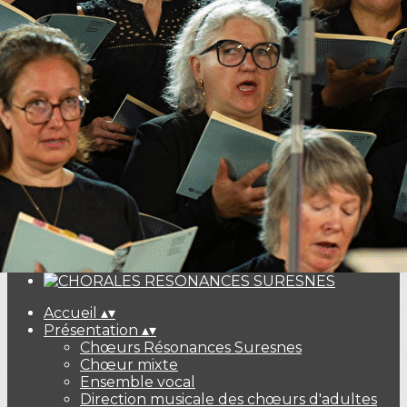
Exporter les lignes sélectionnées
Exporter toutes les colonnes
Exporter uniquement les colonnes affichées
Menu
<
>
Les concerts
Billeterie Haydn Galuppi Mozart
Ajoutez un logo, un bouton, des réseaux sociaux
Cliquez pour éditer
Accueil
▴
▾
Présentation
▴
▾
Chœurs Résonances Suresnes
Chœur mixte
Ensemble vocal
Direction musicale des chœurs d'adultes