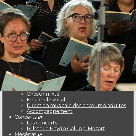
Exporter les lignes sélectionnées
Exporter toutes les colonnes
Exporter uniquement les colonnes affichées
Menu
Ajoutez un logo, un bouton, des réseaux sociaux
Cliquez pour éditer
Accueil
▴
▾
Présentation
▴
▾
Chœurs Résonances Suresnes
Chœur mixte
Ensemble vocal
Direction musicale des chœurs d'adultes
Accompagnement
Concerts
▴
▾
Les concerts
Billeterie Haydn Galuppi Mozart
Mécénat
▴
▾