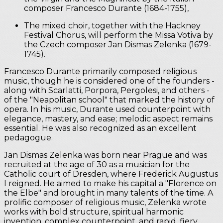
composer Francesco Durante (1684-1755),
The mixed choir, together with the Hackney
Festival Chorus, will perform the Missa Votiva by
the Czech composer Jan Dismas Zelenka (1679-
1745).
Francesco Durante primarily composed religious
music, though he is considered one of the founders -
along with Scarlatti, Porpora, Pergolesi, and others -
of the "Neapolitan school" that marked the history of
opera. In his music, Durante used counterpoint with
elegance, mastery, and ease; melodic aspect remains
essential. He was also recognized as an excellent
pedagogue.
Jan Dismas Zelenka was born near Prague and was
recruited at the age of 30 as a musician for the
Catholic court of Dresden, where Frederick Augustus
I reigned. He aimed to make his capital a "Florence on
the Elbe" and brought in many talents of the time. A
prolific composer of religious music, Zelenka wrote
works with bold structure, spiritual harmonic
invention, complex counterpoint, and rapid, fiery