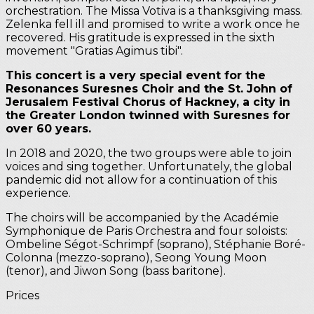
orchestration. The Missa Votiva is a thanksgiving mass.
Zelenka fell ill and promised to write a work once he
recovered. His gratitude is expressed in the sixth
movement "Gratias Agimus tibi".
This concert is a very special event for the
Resonances Suresnes Choir and the St. John of
Jerusalem Festival Chorus of Hackney, a city in
the Greater London twinned with Suresnes for
over 60 years.
In 2018 and 2020, the two groups were able to join
voices and sing together. Unfortunately, the global
pandemic did not allow for a continuation of this
experience.
The choirs will be accompanied by the Académie
Symphonique de Paris Orchestra and four soloists:
Ombeline Ségot-Schrimpf (soprano), Stéphanie Boré-
Colonna (mezzo-soprano), Seong Young Moon
(tenor), and Jiwon Song (bass baritone).
Prices