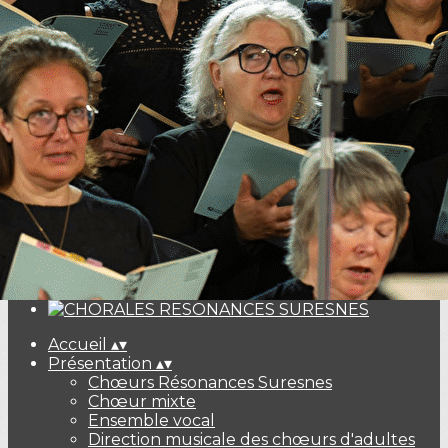
Exporter les lignes sélectionnées
Exporter toutes les colonnes
Exporter uniquement les colonnes affichées
Menu
<
>
Les concerts
Billeterie Haydn Galuppi Mozart
Ajoutez un logo, un bouton, des réseaux sociaux
Cliquez pour éditer
Accueil
▴
▾
Présentation
▴
▾
Chœurs Résonances Suresnes
Chœur mixte
Ensemble vocal
Direction musicale des chœurs d'adultes